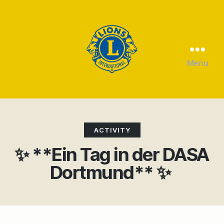
Menu
Lions
Club
Witten
Categories
ACTIVITY
✨ **Ein Tag in der DASA
Dortmund** ✨