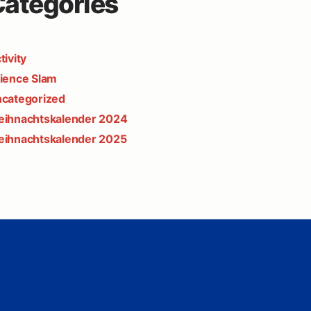
ategories
tivity
ience Slam
categorized
ihnachtskalender 2024
ihnachtskalender 2025