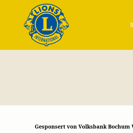
S
Lions
Club
Witten
Gesponsert von Volksbank Bochum W