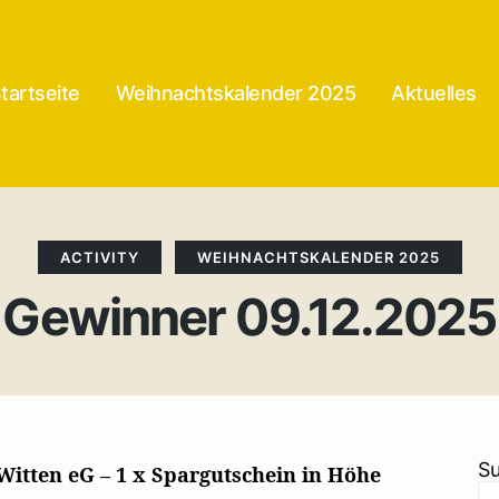
tartseite
Weihnachtskalender 2025
Aktuelles
Categories
ACTIVITY
WEIHNACHTSKALENDER 2025
Gewinner 09.12.2025
S
itten eG – 1 x Spargutschein in Höhe